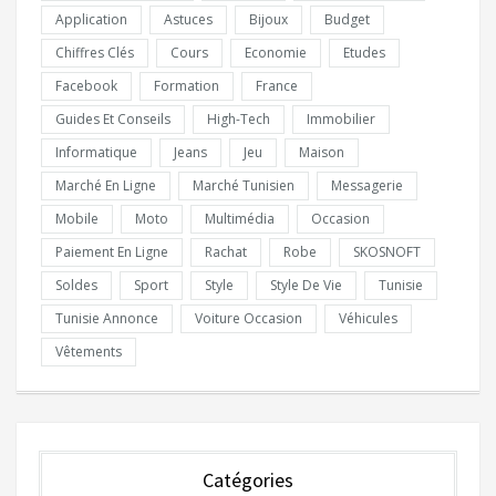
Application
Astuces
Bijoux
Budget
Chiffres Clés
Cours
Economie
Etudes
Facebook
Formation
France
Guides Et Conseils
High-Tech
Immobilier
Informatique
Jeans
Jeu
Maison
Marché En Ligne
Marché Tunisien
Messagerie
Mobile
Moto
Multimédia
Occasion
Paiement En Ligne
Rachat
Robe
SKOSNOFT
Soldes
Sport
Style
Style De Vie
Tunisie
Tunisie Annonce
Voiture Occasion
Véhicules
Vêtements
Catégories