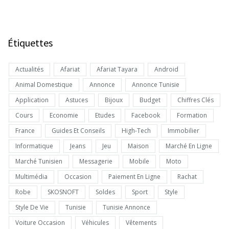
Étiquettes
Actualités
Afariat
Afariat Tayara
Android
Animal Domestique
Annonce
Annonce Tunisie
Application
Astuces
Bijoux
Budget
Chiffres Clés
Cours
Economie
Etudes
Facebook
Formation
France
Guides Et Conseils
High-Tech
Immobilier
Informatique
Jeans
Jeu
Maison
Marché En Ligne
Marché Tunisien
Messagerie
Mobile
Moto
Multimédia
Occasion
Paiement En Ligne
Rachat
Robe
SKOSNOFT
Soldes
Sport
Style
Style De Vie
Tunisie
Tunisie Annonce
Voiture Occasion
Véhicules
Vêtements