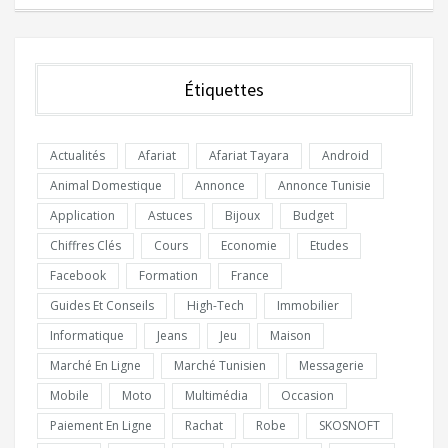
Étiquettes
Actualités
Afariat
Afariat Tayara
Android
Animal Domestique
Annonce
Annonce Tunisie
Application
Astuces
Bijoux
Budget
Chiffres Clés
Cours
Economie
Etudes
Facebook
Formation
France
Guides Et Conseils
High-Tech
Immobilier
Informatique
Jeans
Jeu
Maison
Marché En Ligne
Marché Tunisien
Messagerie
Mobile
Moto
Multimédia
Occasion
Paiement En Ligne
Rachat
Robe
SKOSNOFT