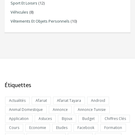
Sport Et Loisirs
(12)
Véhicules
(8)
Vêtements Et Objets Personnels
(10)
Étiquettes
Actualités
Afariat
Afariat Tayara
Android
Animal Domestique
Annonce
Annonce Tunisie
Application
Astuces
Bijoux
Budget
Chiffres Clés
Cours
Economie
Etudes
Facebook
Formation