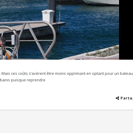
 Mais ces coûts s’avèrent être moins opprimant en optant pour un batea
re banis puisque reprendre
Parta