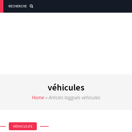
RECHERCHE
véhicules
Home
»
Articles taggués véhicules
VÉHICULES