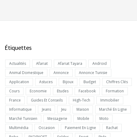
Étiquettes
Actualités
Afariat
Afariat Tayara
Android
Animal Domestique
Annonce
Annonce Tunisie
Application
Astuces
Bijoux
Budget
Chiffres Clés
Cours
Economie
Etudes
Facebook
Formation
France
Guides Et Conseils
High-Tech
Immobilier
Informatique
Jeans
Jeu
Maison
Marché En Ligne
Marché Tunisien
Messagerie
Mobile
Moto
Multimédia
Occasion
Paiement En Ligne
Rachat
Robe
SKOSNOFT
Soldes
Sport
Style