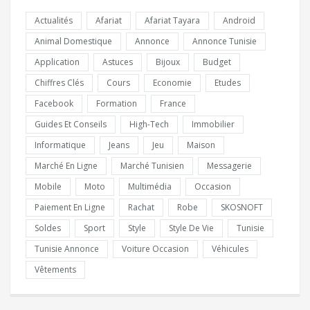
Actualités
Afariat
Afariat Tayara
Android
Animal Domestique
Annonce
Annonce Tunisie
Application
Astuces
Bijoux
Budget
Chiffres Clés
Cours
Economie
Etudes
Facebook
Formation
France
Guides Et Conseils
High-Tech
Immobilier
Informatique
Jeans
Jeu
Maison
Marché En Ligne
Marché Tunisien
Messagerie
Mobile
Moto
Multimédia
Occasion
Paiement En Ligne
Rachat
Robe
SKOSNOFT
Soldes
Sport
Style
Style De Vie
Tunisie
Tunisie Annonce
Voiture Occasion
Véhicules
Vêtements