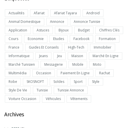
Actualités
Afariat
Afariat Tayara
Android
Animal Domestique
Annonce
Annonce Tunisie
Application
Astuces
Bijoux
Budget
Chiffres Clés
Cours
Economie
Etudes
Facebook
Formation
France
Guides Et Conseils
High-Tech
Immobilier
Informatique
Jeans
Jeu
Maison
Marché En Ligne
Marché Tunisien
Messagerie
Mobile
Moto
Multimédia
Occasion
Paiement En Ligne
Rachat
Robe
SKOSNOFT
Soldes
Sport
Style
Style De Vie
Tunisie
Tunisie Annonce
Voiture Occasion
Véhicules
Vêtements
Archives