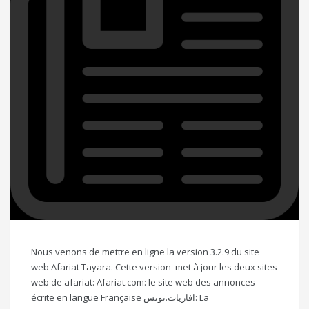
Nous venons de mettre en ligne la version 3.2.9 du site
web Afariat Tayara. Cette version met à jour les deux sites
web de afariat: Afariat.com: le site web des annonces
écrite en langue Française افاريات.تونس: La