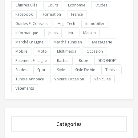
Chiffres Clés
Cours
Economie
Etudes
Facebook
Formation
France
Guides Et Conseils
High-Tech
Immobilier
Informatique
Jeans
Jeu
Maison
Marché En Ligne
Marché Tunisien
Messagerie
Mobile
Moto
Multimédia
Occasion
Paiement En Ligne
Rachat
Robe
SKOSNOFT
Soldes
Sport
Style
Style De Vie
Tunisie
Tunisie Annonce
Voiture Occasion
Véhicules
Vêtements
Catégories