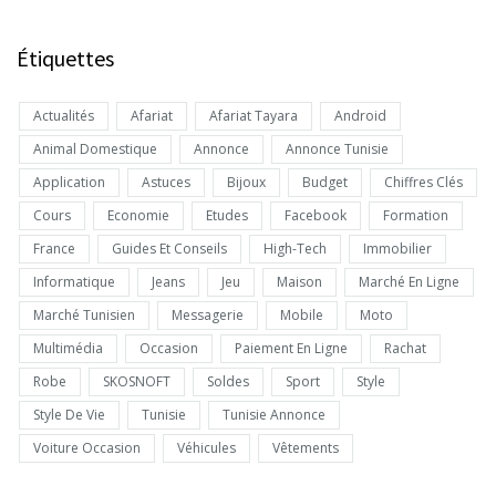
Étiquettes
Actualités
Afariat
Afariat Tayara
Android
Animal Domestique
Annonce
Annonce Tunisie
Application
Astuces
Bijoux
Budget
Chiffres Clés
Cours
Economie
Etudes
Facebook
Formation
France
Guides Et Conseils
High-Tech
Immobilier
Informatique
Jeans
Jeu
Maison
Marché En Ligne
Marché Tunisien
Messagerie
Mobile
Moto
Multimédia
Occasion
Paiement En Ligne
Rachat
Robe
SKOSNOFT
Soldes
Sport
Style
Style De Vie
Tunisie
Tunisie Annonce
Voiture Occasion
Véhicules
Vêtements