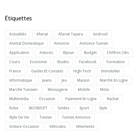
Étiquettes
Actualités
Afariat
Afariat Tayara
Android
Animal Domestique
Annonce
Annonce Tunisie
Application
Astuces
Bijoux
Budget
Chiffres Clés
Cours
Economie
Etudes
Facebook
Formation
France
Guides Et Conseils
High-Tech
Immobilier
Informatique
Jeans
Jeu
Maison
Marché En Ligne
Marché Tunisien
Messagerie
Mobile
Moto
Multimédia
Occasion
Paiement En Ligne
Rachat
Robe
SKOSNOFT
Soldes
Sport
Style
Style De Vie
Tunisie
Tunisie Annonce
Voiture Occasion
Véhicules
Vêtements