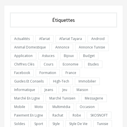
Étiquettes
Actualités
Afariat
Afariat Tayara
Android
Animal Domestique
Annonce
Annonce Tunisie
Application
Astuces
Bijoux
Budget
Chiffres Clés
Cours
Economie
Etudes
Facebook
Formation
France
Guides Et Conseils
High-Tech
Immobilier
Informatique
Jeans
Jeu
Maison
Marché En Ligne
Marché Tunisien
Messagerie
Mobile
Moto
Multimédia
Occasion
Paiement En Ligne
Rachat
Robe
SKOSNOFT
Soldes
Sport
Style
Style De Vie
Tunisie