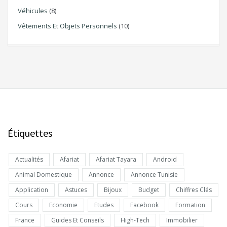
Véhicules
(8)
Vêtements Et Objets Personnels
(10)
Étiquettes
Actualités
Afariat
Afariat Tayara
Android
Animal Domestique
Annonce
Annonce Tunisie
Application
Astuces
Bijoux
Budget
Chiffres Clés
Cours
Economie
Etudes
Facebook
Formation
France
Guides Et Conseils
High-Tech
Immobilier