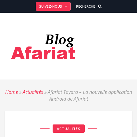
SUIVEZ-NOUS
RECHERCHE
Home
»
Actualités
»
Afariat Tayara – La nouvelle application
Android de Afariat
ACTUALITÉS