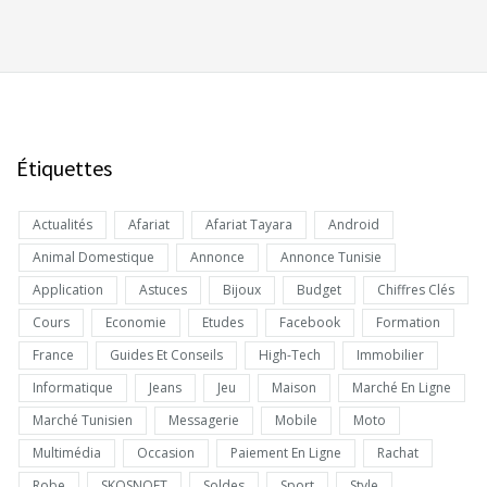
Étiquettes
Actualités
Afariat
Afariat Tayara
Android
Animal Domestique
Annonce
Annonce Tunisie
Application
Astuces
Bijoux
Budget
Chiffres Clés
Cours
Economie
Etudes
Facebook
Formation
France
Guides Et Conseils
High-Tech
Immobilier
Informatique
Jeans
Jeu
Maison
Marché En Ligne
Marché Tunisien
Messagerie
Mobile
Moto
Multimédia
Occasion
Paiement En Ligne
Rachat
Robe
SKOSNOFT
Soldes
Sport
Style