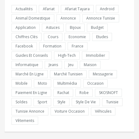
Actualités
Afariat
Afariat Tayara
Android
Animal Domestique
Annonce
Annonce Tunisie
Application
Astuces
Bijoux
Budget
Chiffres Clés
Cours
Economie
Etudes
Facebook
Formation
France
Guides Et Conseils
High-Tech
Immobilier
Informatique
Jeans
Jeu
Maison
Marché En Ligne
Marché Tunisien
Messagerie
Mobile
Moto
Multimédia
Occasion
Paiement En Ligne
Rachat
Robe
SKOSNOFT
Soldes
Sport
Style
Style De Vie
Tunisie
Tunisie Annonce
Voiture Occasion
Véhicules
Vêtements