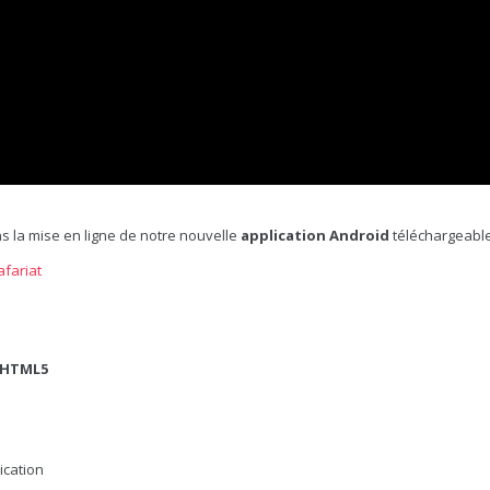
s la mise en ligne de notre nouvelle
application Android
téléchargeable 
afariat
 HTML5
lication