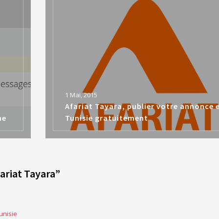
1 Mai, 2015
Afariat Tayara, publier votre annonce 
ne
Tunisie gratuitement
fariat Tayara
”
Tunisie