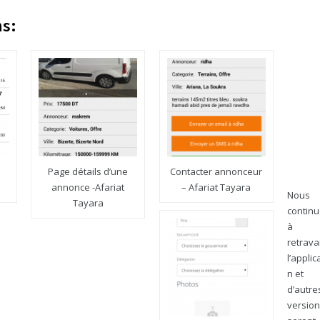
ns:
Page détails d’une
Contacter annonceur
annonce -Afariat
– Afariat Tayara
Nous
Tayara
contin
à
retravai
l’applic
n et
d’autre
versio