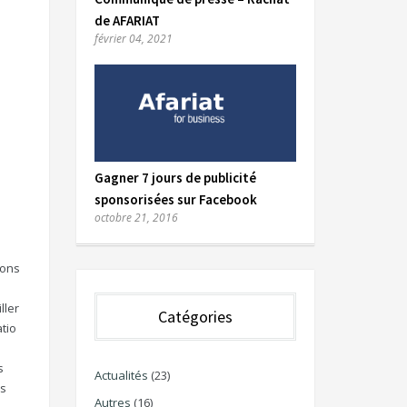
de AFARIAT
février 04, 2021
Gagner 7 jours de publicité
sponsorisées sur Facebook
octobre 21, 2016
uons
ller
Catégories
atio
s
Actualités
(23)
ns
Autres
(16)