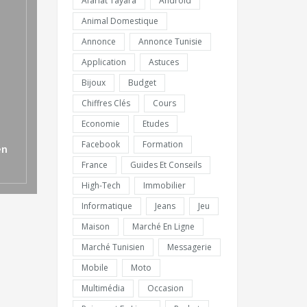
Afariat Tayara
Android
Animal Domestique
Annonce
Annonce Tunisie
Application
Astuces
Bijoux
Budget
Chiffres Clés
Cours
Economie
Etudes
Facebook
Formation
en
France
Guides Et Conseils
High-Tech
Immobilier
Informatique
Jeans
Jeu
Maison
Marché En Ligne
Marché Tunisien
Messagerie
Mobile
Moto
Multimédia
Occasion