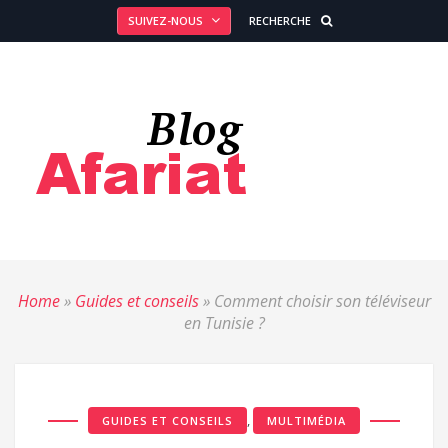
SUIVEZ-NOUS
RECHERCHE
Home
»
Guides et conseils
»
Comment choisir son téléviseur
en Tunisie ?
,
GUIDES ET CONSEILS
MULTIMÉDIA