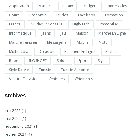
Application
Astuces
Bijoux
Budget
Chiffres Clés
Cours
Economie
Etudes
Facebook
Formation
France
Guides Et Conseils
High-Tech
Immobilier
Informatique
Jeans
Jeu
Maison
Marché En Ligne
Marché Tunisien
Messagerie
Mobile
Moto
Multimédia
Occasion
Paiement En Ligne
Rachat
Robe
SKOSNOFT
Soldes
Sport
Style
Style De Vie
Tunisie
Tunisie Annonce
Voiture Occasion
Véhicules
Vêtements
Archives
juin 2022
(1)
mai 2022
(1)
novembre 2021
(1)
février 2021
(1)