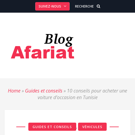
SUIVEZ-NOUS
RECHERCHE
Home
»
Guides et conseils
»
10 conseils pour acheter une
voiture d’occasion en Tunisie
,
GUIDES ET CONSEILS
VÉHICULES