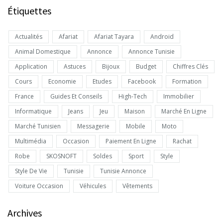
Étiquettes
Actualités
Afariat
Afariat Tayara
Android
Animal Domestique
Annonce
Annonce Tunisie
Application
Astuces
Bijoux
Budget
Chiffres Clés
Cours
Economie
Etudes
Facebook
Formation
France
Guides Et Conseils
High-Tech
Immobilier
Informatique
Jeans
Jeu
Maison
Marché En Ligne
Marché Tunisien
Messagerie
Mobile
Moto
Multimédia
Occasion
Paiement En Ligne
Rachat
Robe
SKOSNOFT
Soldes
Sport
Style
Style De Vie
Tunisie
Tunisie Annonce
Voiture Occasion
Véhicules
Vêtements
Archives