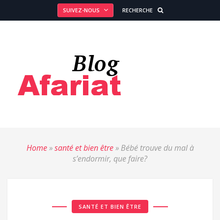
SUIVEZ-NOUS
RECHERCHE
Home
»
santé et bien être
»
Bébé trouve du mal à
s’endormir, que faire?
SANTÉ ET BIEN ÊTRE