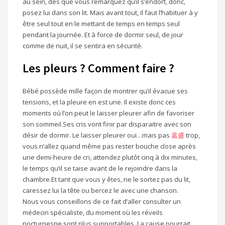
au sein, dès que vous remarquez qu’il s’endort, donc,
posez lui dans son lit. Mais avant tout, il faut l’habituer à y
être seul tout en le mettant de temps en temps seul
pendant la journée. Et à force de dormir seul, de jour
comme de nuit, il se sentira en sécurité.
Les pleurs ? Comment faire ?
Bébé possède mille façon de montrer qu’il évacue ses
tensions, et la pleure en est une. Il existe donc ces
moments où l’on peut le laisser pleurer afin de favoriser
son sommeil.Ses cris vont finir par disparaitre avec son
désir de dormir. Le laisser pleurer oui…mais pas
嘉盛
trop,
vous n’allez quand même pas rester bouche close après
une demi-heure de cri, attendez plutôt cinq à dix minutes,
le temps qu’il se taise avant de le rejoindre dans la
chambre.Et tant que vous y êtes, ne le sortez pas du lit,
caressez lui la tête ou bercez le avec une chanson.
Nous vous conseillons de ce fait d’aller consulter un
médecin spécialiste, du moment où les réveils
nocturnesne sont plus supportables. La cause pourrait