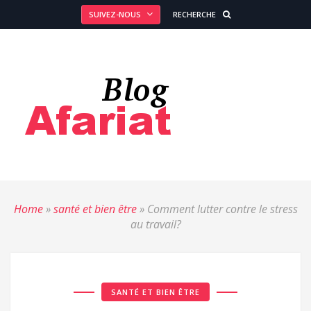
SUIVEZ-NOUS
RECHERCHE
Home
»
santé et bien être
»
Comment lutter contre le stress
au travail?
SANTÉ ET BIEN ÊTRE