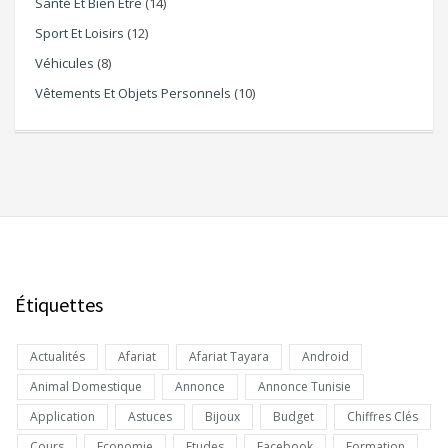
Santé Et Bien Être
(14)
Sport Et Loisirs
(12)
Véhicules
(8)
Vêtements Et Objets Personnels
(10)
Étiquettes
Actualités
Afariat
Afariat Tayara
Android
Animal Domestique
Annonce
Annonce Tunisie
Application
Astuces
Bijoux
Budget
Chiffres Clés
Cours
Economie
Etudes
Facebook
Formation