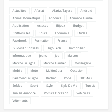
Actualités
Afariat
Afariat Tayara
Android
Animal Domestique
Annonce
Annonce Tunisie
Application
Astuces
Bijoux
Budget
Chiffres Clés
Cours
Economie
Etudes
Facebook
Formation
France
Guides Et Conseils
High-Tech
Immobilier
Informatique
Jeans
Jeu
Maison
Marché En Ligne
Marché Tunisien
Messagerie
Mobile
Moto
Multimédia
Occasion
Paiement En Ligne
Rachat
Robe
SKOSNOFT
Soldes
Sport
Style
Style De Vie
Tunisie
Tunisie Annonce
Voiture Occasion
Véhicules
Vêtements