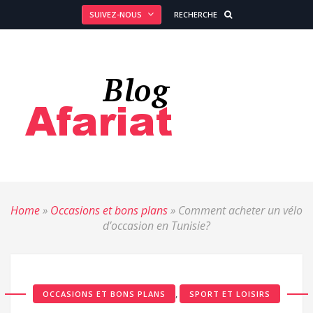
SUIVEZ-NOUS
RECHERCHE
Home
»
Occasions et bons plans
»
Comment acheter un vélo
d’occasion en Tunisie?
,
OCCASIONS ET BONS PLANS
SPORT ET LOISIRS