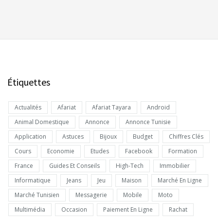
Étiquettes
Actualités
Afariat
Afariat Tayara
Android
Animal Domestique
Annonce
Annonce Tunisie
Application
Astuces
Bijoux
Budget
Chiffres Clés
Cours
Economie
Etudes
Facebook
Formation
France
Guides Et Conseils
High-Tech
Immobilier
Informatique
Jeans
Jeu
Maison
Marché En Ligne
Marché Tunisien
Messagerie
Mobile
Moto
Multimédia
Occasion
Paiement En Ligne
Rachat