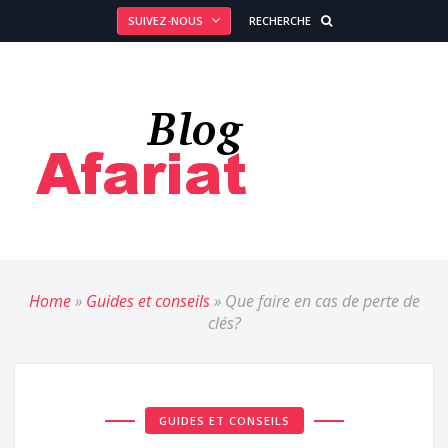
SUIVEZ-NOUS
RECHERCHE
Home
»
Guides et conseils
»
Que faire en cas de perte de
clés?
GUIDES ET CONSEILS