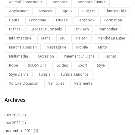
Animal Domestique
Annonce
Annonce Tunisie
Application
Astuces
Bijoux
Budget
Chiffres Clés
Cours
Economie
Etudes
Facebook
Formation
France
Guides Et Conseils
High-Tech
Immobilier
Informatique
Jeans
Jeu
Maison
Marché En Ligne
Marché Tunisien
Messagerie
Mobile
Moto
Multimédia
Occasion
Paiement En Ligne
Rachat
Robe
SKOSNOFT
Soldes
Sport
Style
Style De Vie
Tunisie
Tunisie Annonce
Voiture Occasion
Véhicules
Vêtements
Archives
juin 2022
(1)
mai 2022
(1)
novembre 2021
(1)