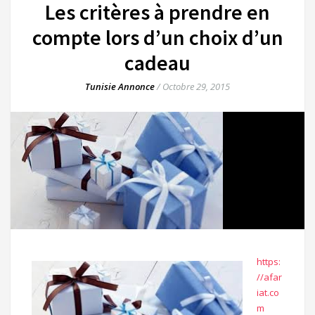
Les critères à prendre en
compte lors d’un choix d’un
cadeau
Tunisie Annonce
/
Octobre 29, 2015
https:
//afar
iat.co
m