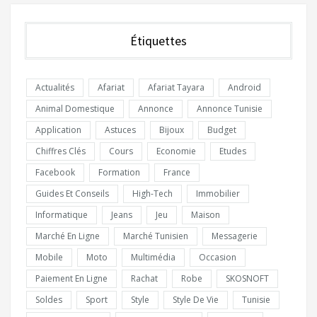
Étiquettes
Actualités
Afariat
Afariat Tayara
Android
Animal Domestique
Annonce
Annonce Tunisie
Application
Astuces
Bijoux
Budget
Chiffres Clés
Cours
Economie
Etudes
Facebook
Formation
France
Guides Et Conseils
High-Tech
Immobilier
Informatique
Jeans
Jeu
Maison
Marché En Ligne
Marché Tunisien
Messagerie
Mobile
Moto
Multimédia
Occasion
Paiement En Ligne
Rachat
Robe
SKOSNOFT
Soldes
Sport
Style
Style De Vie
Tunisie