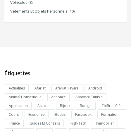
Véhicules
(8)
Vêtements Et Objets Personnels
(10)
Étiquettes
Actualités
Afariat
Afariat Tayara
Android
Animal Domestique
Annonce
Annonce Tunisie
Application
Astuces
Bijoux
Budget
Chiffres Clés
Cours
Economie
Etudes
Facebook
Formation
France
Guides Et Conseils
High-Tech
Immobilier